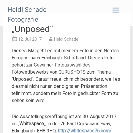
Zum
Heidi Schade
Inhalt
springen
Fotografie
„Unposed“
12. Juli 2017
Heidi Schade
Dieses Mal geht es mit meinem Foto in den Norden
Europas: nach Edinburgh, Schottland. Dieses Foto
gehört zur Gewinner-Fotoauswahl des
Fotowettbewerbs von GURUSHOTS zum Thema
“Unposed“. Darauf freue ich mich besonders, weil es
diesmal nicht nur an der digitalen Präsentation
teilnimmt, sondern mein Foto in gedruckter Form zu
sehen sein wird.
Die Ausstellungseröffnung ist am 30. August 2017
im „
Whitespace
„, in der 76 East Crosscauseway,
Edingburgh, EH8 9HQ,
http://whitespace76.com/