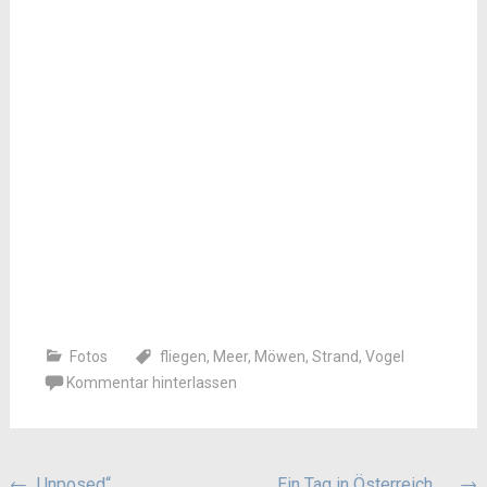
Fotos
fliegen
,
Meer
,
Möwen
,
Strand
,
Vogel
Kommentar hinterlassen
←
„Unposed“
Ein Tag in Österreich . . .
→