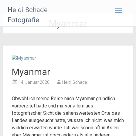
Zum
Heidi Schade
Inhalt
springen
Fotografie
Myanmar
Myanmar
14. Januar 2020
Heidi Schade
Obwohl ich meine Reise nach Myanmar gründlich
vorbereitet hatte und mir vor allem aus
fotografischer Sicht die sehenswertesten Orte des
Landes ausgesucht hatte, wusste ich nicht, was mich
wirklich erwarten würde. Ich war schon oft in Asien,
aber Myanmar ist doch anders als alle anderen