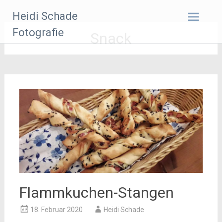
Zum
Heidi Schade
Inhalt
springen
Fotografie
Snack
Flammkuchen-Stangen
18. Februar 2020
Heidi Schade