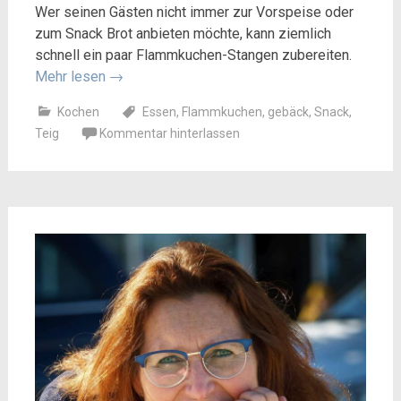
Wer seinen Gästen nicht immer zur Vorspeise oder
zum Snack Brot anbieten möchte, kann ziemlich
schnell ein paar Flammkuchen-Stangen zubereiten.
Mehr lesen
→
Kochen
Essen
,
Flammkuchen
,
gebäck
,
Snack
,
Teig
Kommentar hinterlassen