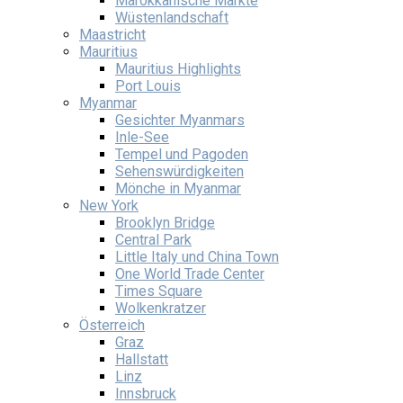
Marokkanische Märkte
Wüstenlandschaft
Maastricht
Mauritius
Mauritius Highlights
Port Louis
Myanmar
Gesichter Myanmars
Inle-See
Tempel und Pagoden
Sehenswürdigkeiten
Mönche in Myanmar
New York
Brooklyn Bridge
Central Park
Little Italy und China Town
One World Trade Center
Times Square
Wolkenkratzer
Österreich
Graz
Hallstatt
Linz
Innsbruck