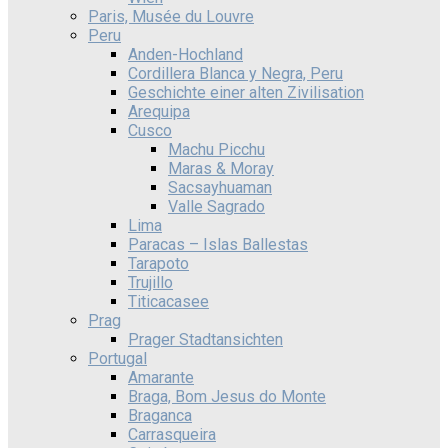
Paris, Musée du Louvre
Peru
Anden-Hochland
Cordillera Blanca y Negra, Peru
Geschichte einer alten Zivilisation
Arequipa
Cusco
Machu Picchu
Maras & Moray
Sacsayhuaman
Valle Sagrado
Lima
Paracas – Islas Ballestas
Tarapoto
Trujillo
Titicacasee
Prag
Prager Stadtansichten
Portugal
Amarante
Braga, Bom Jesus do Monte
Braganca
Carrasqueira