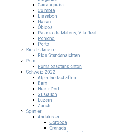
Carrasqueira
Coimbra
Lissabon
Nazaré
Óbidos
Palacio de Mateus, Vila Real
Peniche
Porto
Rio de Janeiro
Rios Standansichten
Rom
Roms Stadtansichten
Schweiz 2022
Alpenlandschaften
Bern
Heidi-Dorf
St. Gallen
Luzern
Zürich
Spanien
Andalusien
Córdoba
Granada