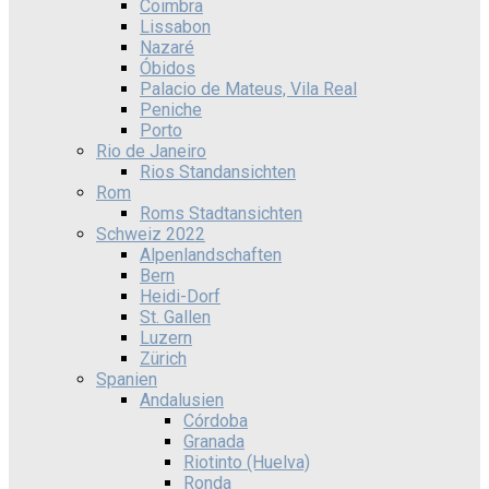
Coimbra
Lissabon
Nazaré
Óbidos
Palacio de Mateus, Vila Real
Peniche
Porto
Rio de Janeiro
Rios Standansichten
Rom
Roms Stadtansichten
Schweiz 2022
Alpenlandschaften
Bern
Heidi-Dorf
St. Gallen
Luzern
Zürich
Spanien
Andalusien
Córdoba
Granada
Riotinto (Huelva)
Ronda