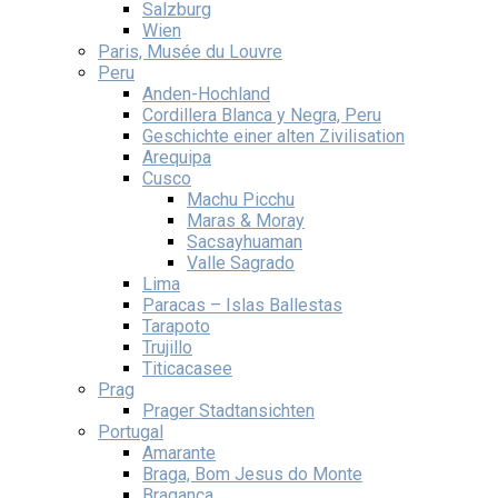
Salzburg
Wien
Paris, Musée du Louvre
Peru
Anden-Hochland
Cordillera Blanca y Negra, Peru
Geschichte einer alten Zivilisation
Arequipa
Cusco
Machu Picchu
Maras & Moray
Sacsayhuaman
Valle Sagrado
Lima
Paracas – Islas Ballestas
Tarapoto
Trujillo
Titicacasee
Prag
Prager Stadtansichten
Portugal
Amarante
Braga, Bom Jesus do Monte
Braganca