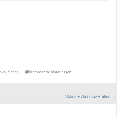
eval
,
Sitges
Kommentar hinterlassen
Schoko-Walnuss-Praline
→