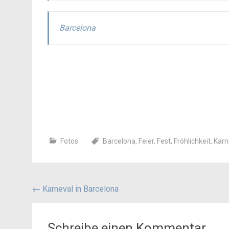
Barcelona
Fotos
Barcelona
,
Feier
,
Fest
,
Fröhlichkeit
,
Karn
Beitragsnavigation
←
Karneval in Barcelona
Schreibe einen Kommentar