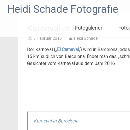
Zum
Heidi Schade Fotografie
Inhalt
springen
Karneval in Sitges
Fotogalerien
Foto
6. Februar 2016
Heidi Schade
Der Karneval („
El Carnaval
„) wird in Barcelona jede
15 km südlich von Barcelona, findet man das „schrill
Gesichter vom Karneval aus dem Jahr 2016
Karneval in Barcelona