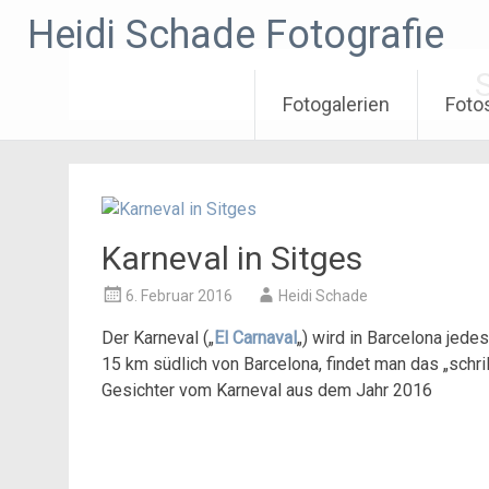
Zum
Heidi Schade Fotografie
Inhalt
springen
Fotogalerien
Foto
Karneval in Sitges
6. Februar 2016
Heidi Schade
Der Karneval („
El Carnaval
„) wird in Barcelona jede
15 km südlich von Barcelona, findet man das „schrill
Gesichter vom Karneval aus dem Jahr 2016