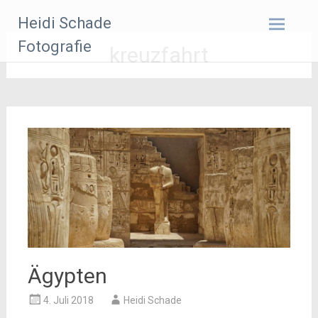
Zum
Heidi Schade
Inhalt
springen
Fotografie
kreuzfahrt
Ägypten
4. Juli 2018
Heidi Schade