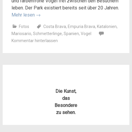
und farbenfrohe Vögel frei zwischen den Besuchern
leben. Der Park existiert bereits seit über 20 Jahren.
Mehr lesen
→
Fotos
Costa Brava
,
Empuria Brava
,
Katalonien
,
Mariosario
,
Schmetterlinge
,
Spanien
,
Vogel
Kommentar hinterlassen
Die Kunst,
das
Besondere
zu sehen.