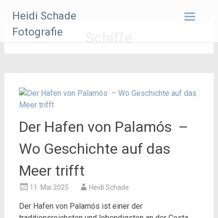
Zum
Heidi Schade
Inhalt
springen
Fotografie
Schiffe
Der Hafen von Palamós –
Wo Geschichte auf das
Meer trifft
11. Mai 2025
Heidi Schade
Der Hafen von Palamós ist einer der
traditionsreichsten und lebendigsten an der Costa