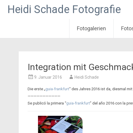
Heidi Schade Fotografie
Fotogalerien
Foto
Zum
Inhalt
springen
Integration mit Geschmac
9. Januar 2016
Heidi Schade
Die erste „
guia-frankfurt
“ des Jahres 2016 ist da, diesmal mi
———————————
Se publicó la primera “
guia-frankfurt
” del año 2016 con la pre