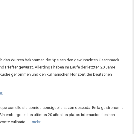
durch das Würzen bekommen die Speisen den gewünschten Geschmack.
und Pfeffer gewürzt. Allerdings haben im Laufe der letzten 20 Jahre
che Küche genommen und den kulinarischen Horizont der Deutschen
er
.
 que con ellos la comida consigue la sazón deseada. En la gastronomía
. Sin embargo en los últimos 20 años los platos internacionales han
nte culinario . . .
mehr