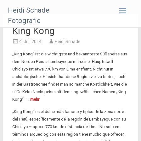
Zum
Heidi Schade
Inhalt
springen
Fotografie
King Kong
4. Juli 2014
Heidi Schade
„King Kong“ ist die wichtigste und bekannteste Süßspeise aus
dem Norden Perus. Lambayeque mit seiner Hauptstadt
Chiclayo ist etwa 770 km von Lima entfernt. Nicht nur in
archäologischer Hinsicht hat diese Region viel zu bieten, auch
in der Gastronomie findet man so manche Köstlichkeit, wie die
süße Keks-Nachspeise mit dem ungewöhnlichen Namen „King
Kong“ . . .
mehr
„King Kong“ es el dulce más famoso y típico de la zona norte
del Perú, específicamente de la región de Lambayeque con su
Chiclayo – aprox. 770 km de distancia de Lima. No solo en
términos arqueológicos esta región tiene mucho que ofrecer,