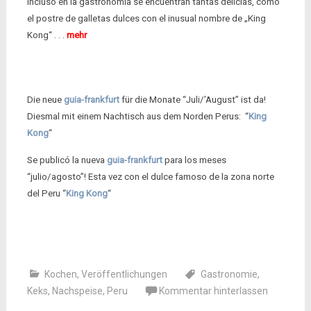
incluso en la gastronomía se encuentran tantas delicias, como
el postre de galletas dulces con el inusual nombre de „King
Kong“ . . .
mehr
Die neue
guia-frankfurt
für die Monate “Juli/’August” ist da!
Diesmal mit einem Nachtisch aus dem Norden Perus: “
King
Kong
“
Se publicó la nueva
guia-frankfurt
para los meses
“julio/agosto”! Esta vez con el dulce famoso de la zona norte
del Peru “
King Kong
“
Kochen
,
Veröffentlichungen
Gastronomie
,
Keks
,
Nachspeise
,
Peru
Kommentar hinterlassen