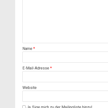
Name
*
E-Mail-Adresse
*
Website
Ja, füge mich zu der Mailingliste hinzu!