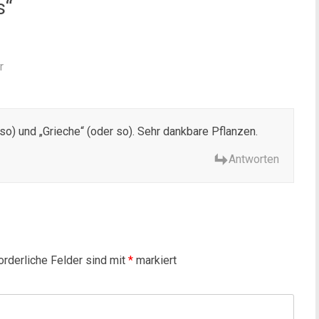
s
“
r
 so) und „Grieche“ (oder so). Sehr dankbare Pflanzen.
Antworten
orderliche Felder sind mit
*
markiert