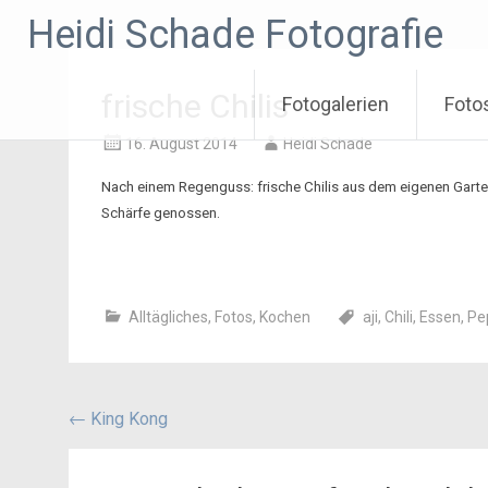
Zum
Heidi Schade Fotografie
Inhalt
springen
frische Chilis
Fotogalerien
Foto
16. August 2014
Heidi Schade
Nach einem Regenguss: frische Chilis aus dem eigenen Garte
Schärfe genossen.
Alltägliches
,
Fotos
,
Kochen
aji
,
Chili
,
Essen
,
Pe
Beitragsnavigation
←
King Kong