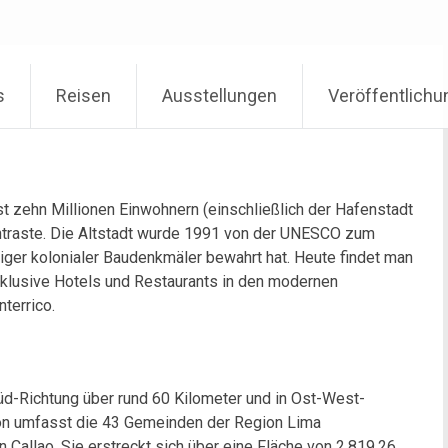
s
Reisen
Ausstellungen
Veröffentlich
ast zehn Millionen Einwohnern (einschließlich der Hafenstadt
ontraste. Die Altstadt wurde 1991 von der UNESCO zum
rtiger kolonialer Baudenkmäler bewahrt hat. Heute findet man
xklusive Hotels und Restaurants in den modernen
nterrico.
üd-Richtung über rund 60 Kilometer und in Ost-West-
ion umfasst die 43 Gemeinden der Region Lima
Callao. Sie erstreckt sich über eine Fläche von 2.819,26