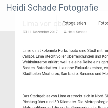
Zum
Heidi Schade Fotografie
Inhalt
springen
Lima von oben
Fotogalerien
Foto
11. Dezember 2017
Heidi Schade
Lima, einst koloniale Perle, heute eine Stadt mit f
Callao). Lima steckt voller Überraschungen und K
Weltkulturerbe erklärt, weil sie eine Reihe einziga
Banken, Botschaften, luxuriöse Einkaufszentren, e
Stadtteilen Miraflores, San Isidro, Barranco und Mo
Das Stadtgebiet von Lima erstreckt sich in Nord-S
Richtung über rund 30 Kilometer. Die Metropolreg
Metropolitana und die sechs Gemeinden der Region 