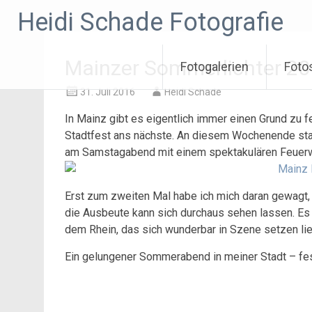
Zum
Heidi Schade Fotografie
Inhalt
springen
Mainzer Sommerlichter 2
Fotogalerien
Foto
31. Juli 2016
Heidi Schade
In Mainz gibt es eigentlich immer einen Grund zu fe
Stadtfest ans nächste. An diesem Wochenende st
am Samstagabend mit einem spektakulären Feuerw
Erst zum zweiten Mal habe ich mich daran gewagt, e
die Ausbeute kann sich durchaus sehen lassen. Es 
dem Rhein, das sich wunderbar in Szene setzen lie
Ein gelungener Sommerabend in meiner Stadt – fes