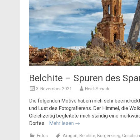
Belchite – Spuren des Sp
3. November 2021
Heidi Schade
Die folgenden Motive haben mich sehr beeindruckt,
und Lust des Fotografierens. Der Himmel, die Wolk
Gleichzeitig begleitete mich ständig eine merkwü
Dorfes.
Mehr lesen
→
Fotos
Aragon
,
Belchite
,
Bürgerkrieg
,
Geschich