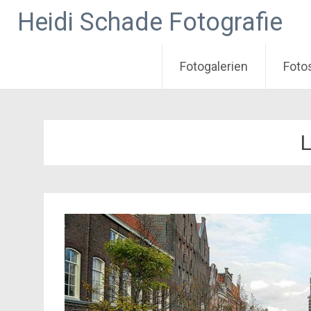
Heidi Schade Fotografie
Fotogalerien
Foto
Zum
Inhalt
springen
L