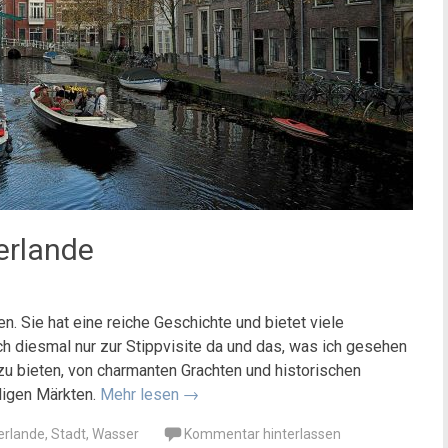
erlande
n. Sie hat eine reiche Geschichte und bietet viele
ch diesmal nur zur Stippvisite da und das, was ich gesehen
l zu bieten, von charmanten Grachten und historischen
digen Märkten.
Mehr lesen
→
erlande
,
Stadt
,
Wasser
Kommentar hinterlassen