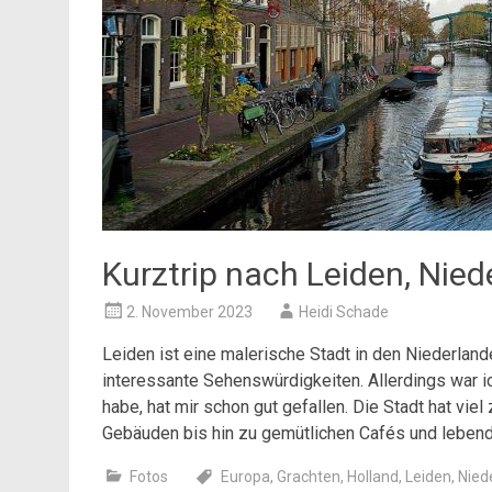
Kurztrip nach Leiden, Nied
2. November 2023
Heidi Schade
Leiden ist eine malerische Stadt in den Niederlande
interessante Sehenswürdigkeiten. Allerdings war i
habe, hat mir schon gut gefallen. Die Stadt hat vie
Gebäuden bis hin zu gemütlichen Cafés und leben
Fotos
Europa
,
Grachten
,
Holland
,
Leiden
,
Nied