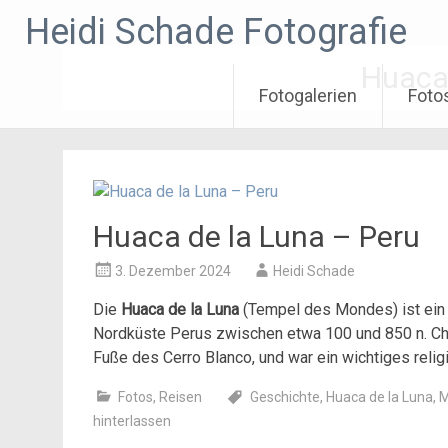
Zum
Heidi Schade Fotografie
Inhalt
springen
Huaca
Fotogalerien
Foto
Huaca de la Luna – Peru
3. Dezember 2024
Heidi Schade
Die
Huaca de la Luna
(Tempel des Mondes) ist ein
Nordküste Perus zwischen etwa 100 und 850 n. Chr. b
Fuße des Cerro Blanco, und war ein wichtiges rel
Fotos
,
Reisen
Geschichte
,
Huaca de la Luna
,
M
hinterlassen