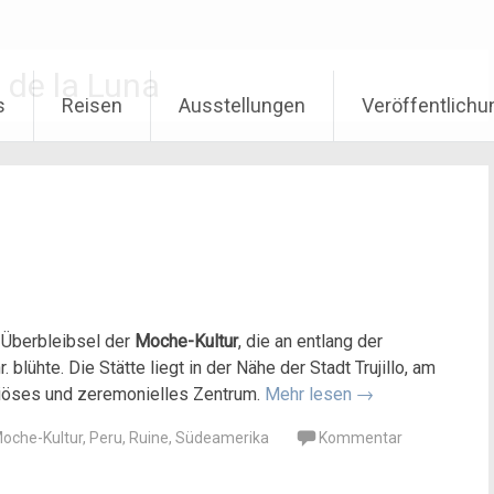
 de la Luna
s
Reisen
Ausstellungen
Veröffentlich
 Überbleibsel der
Moche-Kultur
, die an entlang der
lühte. Die Stätte liegt in der Nähe der Stadt Trujillo, am
igiöses und zeremonielles Zentrum.
Mehr lesen
→
oche-Kultur
,
Peru
,
Ruine
,
Südeamerika
Kommentar