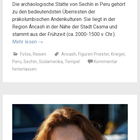
Die archäologische Stätte von Sechín in Peru gehört
zu den bedeutendsten Überresten der
präkolumbischen Andenkulturen. Sie liegt in der
Region Áncash in der Nähe der Stadt Casma und
stammt aus der Frühzeit (ca. 2000-1500 v. Chr.).
Mehr lesen
→
Fotos
,
Reisen
Ancash
,
Figuren Priester
,
Krieger
,
Peru
,
Sechin
,
Südamerika
,
Tempel
Kommentar
hinterlassen