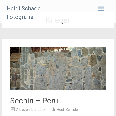
Zum
Heidi Schade
Inhalt
springen
Fotografie
Krieger
Sechín – Peru
2. Dezember 2024
Heidi Schade