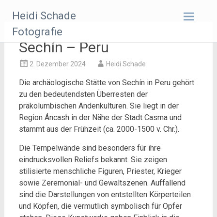
Zum
Heidi Schade
Inhalt
springen
Fotografie
Sechín – Peru
2. Dezember 2024
Heidi Schade
Die archäologische Stätte von Sechín in Peru gehört
zu den bedeutendsten Überresten der
präkolumbischen Andenkulturen. Sie liegt in der
Region Áncash in der Nähe der Stadt Casma und
stammt aus der Frühzeit (ca. 2000-1500 v. Chr.).
Die Tempelwände sind besonders für ihre
eindrucksvollen Reliefs bekannt. Sie zeigen
stilisierte menschliche Figuren, Priester, Krieger
sowie Zeremonial- und Gewaltszenen. Auffallend
sind die Darstellungen von entstellten Körperteilen
und Köpfen, die vermutlich symbolisch für Opfer