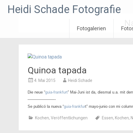
Zum
Heidi Schade Fotografie
Inhalt
springen
N
Fotogalerien
Foto
Quinoa tapada
4. Mai 2015
Heidi Schade
Die neue “
guia-frankfurt
” Mai-Juni ist da, diesmal u.a. mit d
———————-
Se publicó la nueva “
guia-frankfur
t” mayo-junio con mi column
Kochen
,
Veröffentlichungen
Essen
,
Kochen
,
N