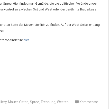
 Spree. Hier findet man Gemälde, die die politischen Veränderungen
Passkontrollen zwischen Ost und West oder der berühmte Bruderkuss
ndten Seite der Mauer reichlich zu finden. Auf der West-Seite, entlang
ien.
infotos findet ihr
hier
.
llery
,
Mauer
,
Osten
,
Spree
,
Trennung
,
Westen
Kommentar