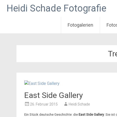
Heidi Schade Fotografie
Fotogalerien
Foto
Zum
Inhalt
springen
Tr
East Side Gallery
26. Februar 2015
Heidi Schade
Ein Stück deutsche Geschichte: die
East Side Gallery
. Sie is