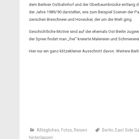
dem Berliner Ostbahnhof und der Oberbaumbrücke entlang der
der Jahre 1989/90 darstellen, wie zum Beispiel Szenen der 
zwischen Breschnew und Honecker, der um die Welt ging.
Geschichtliche Motive sind auf der ehemals Ost-Berlin zugewa
der Spree findet man „frei“ kreierte Malereien und Schmierere
Hier nur ein ganz klitzekleiner Ausschnitt davon. Weitere Berl
Alltägliches
,
Fotos
,
Reisen
Berlin
,
East Side Ga
hinterlassen